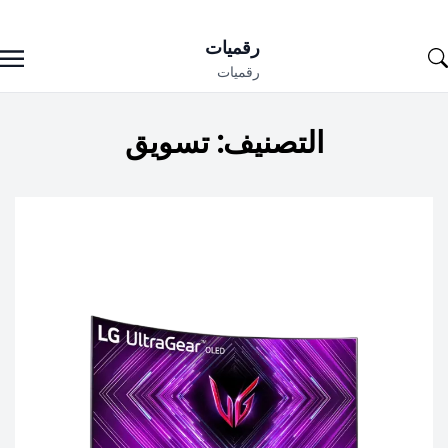
Ski
رقميات
t
رقميات
conten
التصنيف:
تسويق