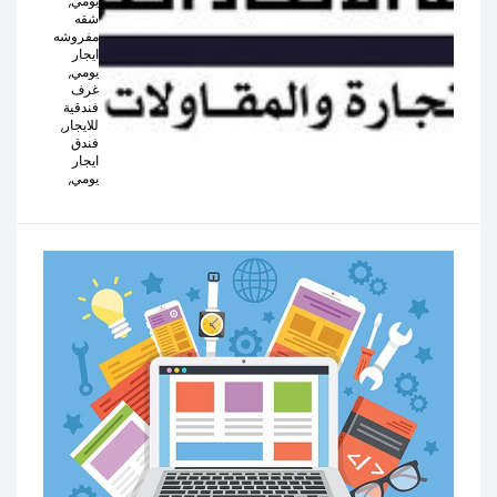
يومي,
شقه
مفروشه
ايجار
يومي,
غرف
فندقية
للايجار,
فندق
ايجار
يومي,