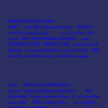
Family cottages for rent
Borjomi
شركة تصميم متاجر الكترونية
افضل
مكتب سياحي في دبي
مكتب تأسيس شركات في
مصر
best gold detector machine
محامي
شركات في جدة
OKM EXP 7000
XP Xtrem Hunter
Plus
جولة سياحية في مدينة لوجانو السويسرية
بيع ساعة
سانتوس دي كارتييه
بيع باشا دي كارتييه
أنواع البن
sand city hurghada price
شركة
seo
برنامج سياحي شهر العسل جورجيا
شركات
سياحة في جورجيا
شركة سياحة في جورجيا
افضل شركة
سياحة في دبي
برنامج اسطنبول 5 أيام
سائق عربي
في ايطاليا
بيع ساعة رولكس
hurghada snorkeling