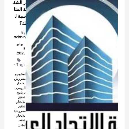
ر الشق
ة المنا
سبة ل
ك؟
By
admin
|
يوليو
8,
2025
|
Tags -
استوديو
مفروش
للايجار
اليومي,
برنامج
شقق
للايجار,
شقق
مفروشة
للايجار,
شقه
ايجار