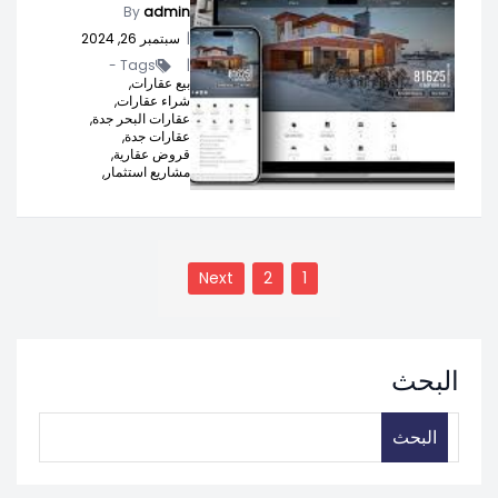
By
admin
|
سبتمبر 26, 2024
Tags -
|
بيع عقارات,
شراء عقارات,
عقارات البحر جدة,
عقارات جدة,
قروض عقارية,
مشاريع استثمار,
تعدد
صفحات
Next
2
1
المقالات
البحث
البحث