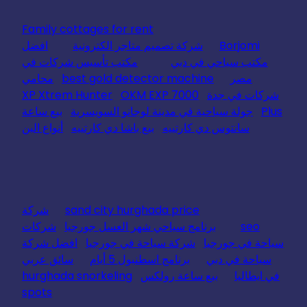
Family cottages for rent
Borjomi
شركة تصميم متاجر الكترونية
افضل
مكتب سياحي في دبي
مكتب تأسيس شركات في
مصر
best gold detector machine
محامي
شركات في جدة
OKM EXP 7000
XP Xtrem Hunter
Plus
جولة سياحية في مدينة لوجانو السويسرية
بيع ساعة
سانتوس دي كارتييه
بيع باشا دي كارتييه
أنواع البن
sand city hurghada price
شركة
seo
برنامج سياحي شهر العسل جورجيا
شركات
سياحة في جورجيا
شركة سياحة في جورجيا
افضل شركة
سياحة في دبي
برنامج اسطنبول 5 أيام
سائق عربي
في ايطاليا
بيع ساعة رولكس
hurghada snorkeling
spots