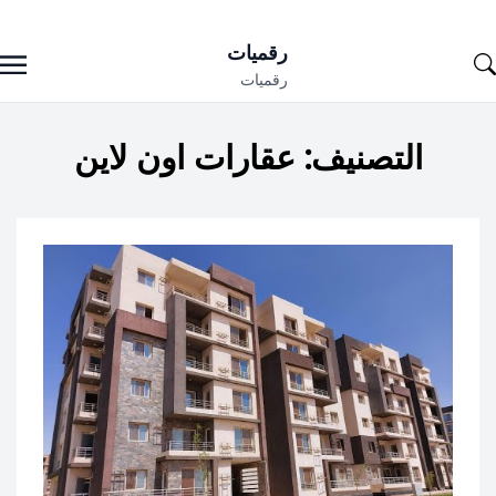
Ski
رقميات
t
رقميات
conten
التصنيف:
عقارات اون لاين