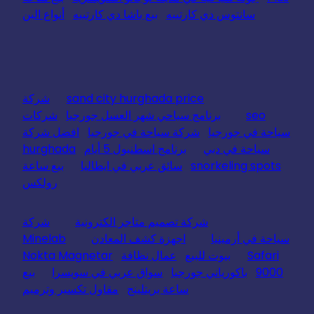
سانتوس دي كارتييه
بيع باشا دي كارتييه
أنواع البن
sand city hurghada price
شركة
seo
برنامج سياحي شهر العسل جورجيا
شركات
سياحة في جورجيا
شركة سياحة في جورجيا
افضل شركة
سياحة في دبي
برنامج اسطنبول 5 أيام
hurghada
snorkeling spots
سائق عربي في ايطاليا
بيع ساعة
رولكس
شركة تصميم متاجر الكترونية
شركة
سياحة في أرمينيا
اجهزة كشف المعادن
Minelab
Safari
بيوت للبيع
عمال نظافة
Nokta Magnetar
9000
باكورياني جورجيا
سواق عربي في سويسرا
بيع
ساعة بريتلينج
مقاول تكسير وترميم