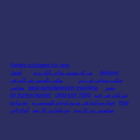
Family cottages for rent
Borjomi
شركة تصميم متاجر الكترونية
افضل
مكتب سياحي في دبي
مكتب تأسيس شركات في
مصر
best gold detector machine
محامي
شركات في جدة
OKM EXP 7000
XP Xtrem Hunter
Plus
جولة سياحية في مدينة لوجانو السويسرية
بيع ساعة
سانتوس دي كارتييه
بيع باشا دي كارتييه
أنواع البن