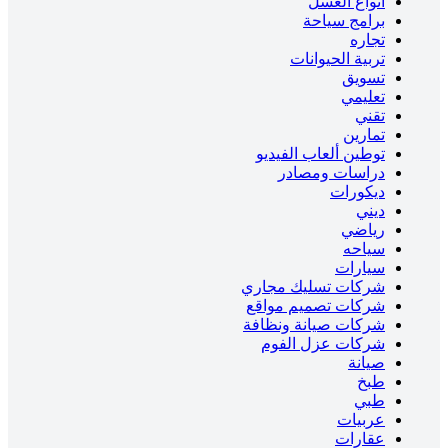
انواع العسل
برامج سياحة
تجاره
تربية الحيوانات
تسويق
تعليمي
تقني
تمارين
توطين ألعاب الفيديو
دراسات ومصادر
ديكورات
ديني
رياضي
سياحه
سيارات
شركات تسليك مجاري
شركات تصميم مواقع
شركات صيانة ونظافة
شركات عزل الفوم
صيانة
طبخ
طبي
عربيات
عقارات