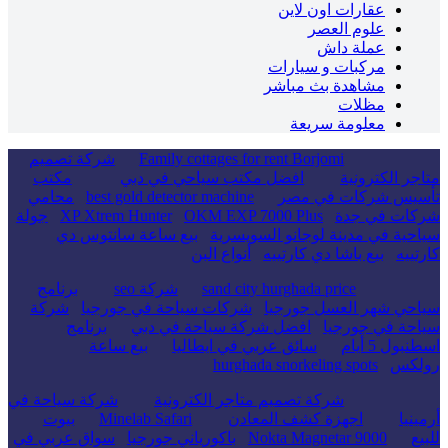
عقارات اون لاين
علوم العصر
عملة داش
مركبات و سيارات
مشاهدة بث مباشر
مظلات
معلومة سريعة
Family cottages for rent Borjomi
شركة تصميم
متاجر الكترونية
افضل مكتب سياحي في دبي
مكتب
تأسيس شركات في مصر
best gold detector machine
محامي
شركات في جدة
OKM EXP 7000 Plus
XP Xtrem Hunter
جولة
سياحية في مدينة لوجانو السويسرية
بيع ساعة سانتوس دي
كارتييه
بيع باشا دي كارتييه
أنواع البن
sand city hurghada price
شركة seo
برنامج
سياحي شهر العسل جورجيا
شركات سياحة في جورجيا
شركة
سياحة في جورجيا
افضل شركة سياحة في دبي
برنامج
اسطنبول 5 أيام
سائق عربي في ايطاليا
بيع ساعة
رولكس
hurghada snorkeling spots
شركة تصميم متاجر الكترونية
شركة سياحة في
أرمينيا
اجهزة كشف المعادن
Minelab Safari
بيوت
للبيع
Nokta Magnetar 9000
باكورياني جورجيا
سواق عربي في