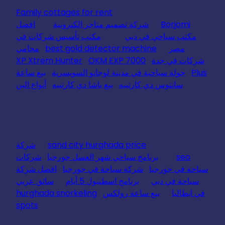
Family cottages for rent
Borjomi
شركة تصميم متاجر الكترونية
افضل
مكتب سياحي في دبي
مكتب تأسيس شركات في
مصر
best gold detector machine
محامي
شركات في جدة
OKM EXP 7000
XP Xtrem Hunter
Plus
جولة سياحية في مدينة لوجانو السويسرية
بيع ساعة
سانتوس دي كارتييه
بيع باشا دي كارتييه
أنواع البن
sand city hurghada price
شركة
seo
برنامج سياحي شهر العسل جورجيا
شركات
سياحة في جورجيا
شركة سياحة في جورجيا
افضل شركة
سياحة في دبي
برنامج اسطنبول 5 أيام
سائق عربي
في ايطاليا
بيع ساعة رولكس
hurghada snorkeling
spots