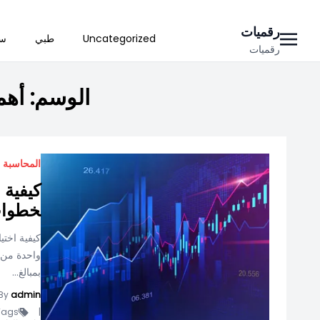
Ski
رقميات
Uncategorized
طبي
سي
t
رقميات
conten
الوسم:
أهم
المحاسبة
كيفية 
خطوات
كيفية اخت
واحدة من أ
بمبالغ...
By
admin
ags -
|