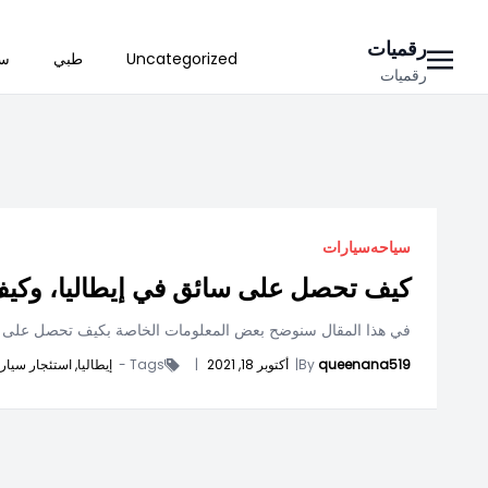
Ski
رقميات
Uncategorized
طبي
سي
t
رقميات
conten
سياحه
سيارات
كيف تحصل على سائق في إيطاليا، وكيف 
في هذا المقال سنوضح بعض المعلومات الخاصة بكيف تحصل على سائ
queenana519
By
|
أكتوبر 18, 2021
|
Tags -
إيطاليا,
استئجار سيار