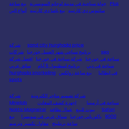
Plus
جولة سياحية في مدينة لوجانو السويسرية
بيع ساعة
سانتوس دي كارتييه
بيع باشا دي كارتييه
أنواع البن
sand city hurghada price
شركة
seo
برنامج سياحي شهر العسل جورجيا
شركات
سياحة في جورجيا
شركة سياحة في جورجيا
افضل شركة
سياحة في دبي
برنامج اسطنبول 5 أيام
سائق عربي
في ايطاليا
بيع ساعة رولكس
hurghada snorkeling
spots
شركة تصميم متاجر الكترونية
شركة
سياحة في أرمينيا
اجهزة كشف المعادن
Minelab
Safari
بيوت للبيع
عمال نظافة
Nokta Magnetar
9000
باكورياني جورجيا
سواق عربي في سويسرا
بيع
ساعة بريتلينج
مقاول تكسير وترميم