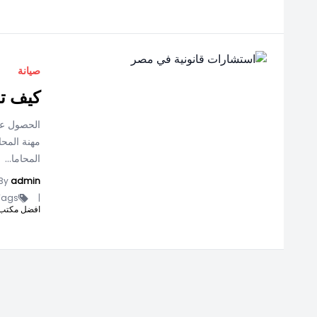
صيانة
كيف ت
الحصول ع
مهنة المح
المحاما...
By
admin
ags -
|
افضل مكتب 