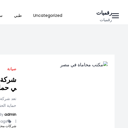
Ski
رقميات
Uncategorized
طبي
سي
t
رقميات
conten
صيانة
شركة م
ي حماي
تعد شركة م
حماية الحق
By
admin
ags -
|
شركات محام