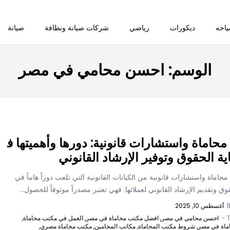
احه
ديكورات
رياضي
شركات صيانة ونظافة
صيانة
الوسم:
احسن محامي في مصر
حاماة واستشارات قانونية: دورها وأهميتها ف
ة الحقوق وتوفير الإرشاد القانوني
حاماة واستشارات قانونية من الكيانات القانونية التي تلعب دوراً هاماً في
وق وتقديم الإرشاد القانوني لعملائها. فهي تعتبر مصدراً موثوقاً للحصول...
|
أغسطس 10, 2025
T
احسن محامي في مصر,
افضل مكتب محاماة في مصر,
العمل في مكتب محاماة,
اة في مصر,
شروط مكتب المحاماة,
مكاتب المحامين,
مكتب محاماة مصري,