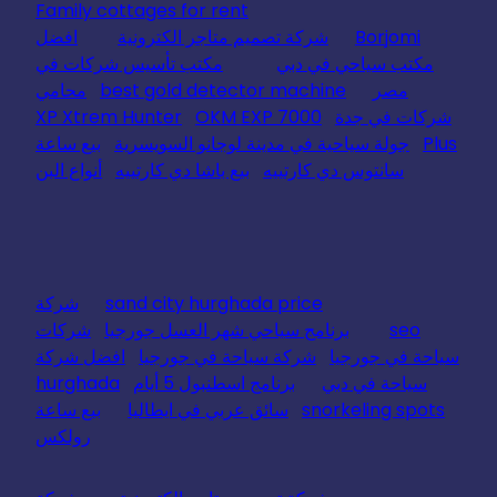
Family cottages for rent
Borjomi
شركة تصميم متاجر الكترونية
افضل
مكتب سياحي في دبي
مكتب تأسيس شركات في
مصر
best gold detector machine
محامي
شركات في جدة
OKM EXP 7000
XP Xtrem Hunter
Plus
جولة سياحية في مدينة لوجانو السويسرية
بيع ساعة
سانتوس دي كارتييه
بيع باشا دي كارتييه
أنواع البن
sand city hurghada price
شركة
seo
برنامج سياحي شهر العسل جورجيا
شركات
سياحة في جورجيا
شركة سياحة في جورجيا
افضل شركة
سياحة في دبي
برنامج اسطنبول 5 أيام
hurghada
snorkeling spots
سائق عربي في ايطاليا
بيع ساعة
رولكس