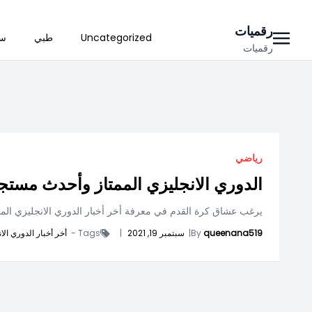
Ski
رقميات
Uncategorized
طبي
سي
t
رقميات
conten
رياضي
الدوري الانجليزي الممتاز وأحدث مستج
يرغب عشاق كرة القدم في معرفة أخر أخبار الدوري الانجليزي ال
queenana519
By
|
سبتمبر 19, 2021
|
Tags -
أخر أخبار الدوري الا