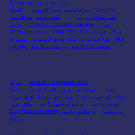
Family cottages for rent
Borjomi
شركة تصميم متاجر الكترونية
افضل
مكتب سياحي في دبي
مكتب تأسيس شركات في
مصر
best gold detector machine
محامي
شركات في جدة
OKM EXP 7000
XP Xtrem Hunter
Plus
جولة سياحية في مدينة لوجانو السويسرية
بيع ساعة
سانتوس دي كارتييه
بيع باشا دي كارتييه
أنواع البن
sand city hurghada price
شركة
seo
برنامج سياحي شهر العسل جورجيا
شركات
سياحة في جورجيا
شركة سياحة في جورجيا
افضل شركة
سياحة في دبي
برنامج اسطنبول 5 أيام
سائق عربي
في ايطاليا
بيع ساعة رولكس
hurghada snorkeling
spots