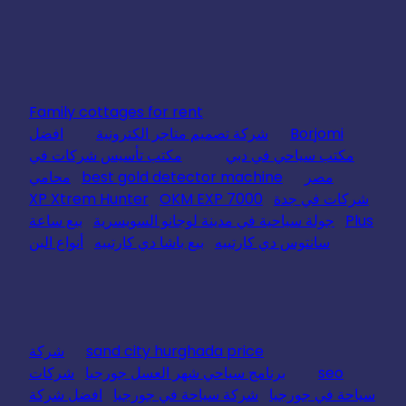
Family cottages for rent
Borjomi
شركة تصميم متاجر الكترونية
افضل
مكتب سياحي في دبي
مكتب تأسيس شركات في
مصر
best gold detector machine
محامي
شركات في جدة
OKM EXP 7000
XP Xtrem Hunter
Plus
جولة سياحية في مدينة لوجانو السويسرية
بيع ساعة
سانتوس دي كارتييه
بيع باشا دي كارتييه
أنواع البن
sand city hurghada price
شركة
seo
برنامج سياحي شهر العسل جورجيا
شركات
سياحة في جورجيا
شركة سياحة في جورجيا
افضل شركة