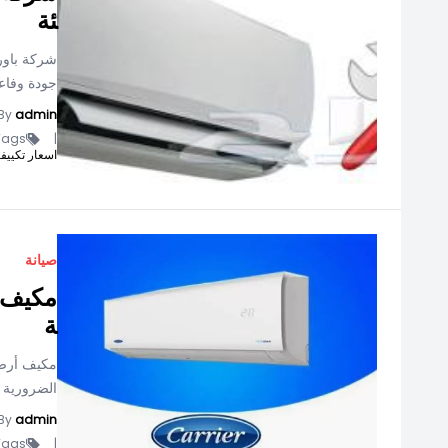
ئة
شركة باور 
جودة وفاعل
By
admin
ags -
|
اسعار تكييفات ك
صيانة
مكيف أ
ة
مكيف أرضي:
الضرورية 
By
admin
ags -
|