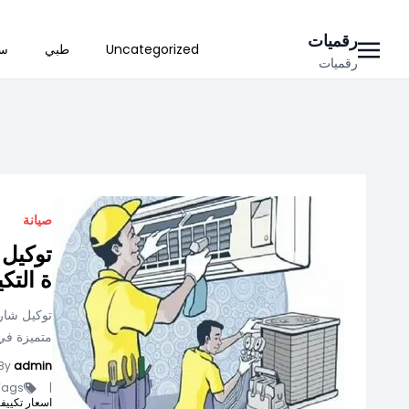
Ski
رقميات
Uncategorized
طبي
سي
t
رقميات
conten
صيانة
توكيل 
ة التك
توكيل شار
متميزة في 
By
admin
ags -
|
اسعار تكييفات ك