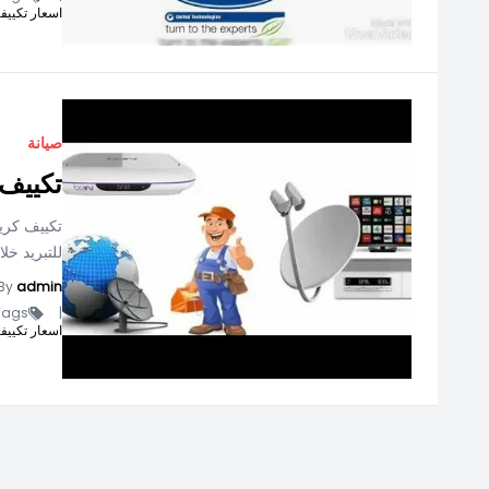
اسعار تكييفات ك
صيانة
تكييف 
تكييف كريا
للتبريد خل
By
admin
ags -
|
اسعار تكييفات ك