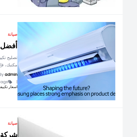
صيانة
أفضل ا
تصليح تكي
مكتبك، فإن
By
admin
ags -
|
اسعار تكييفات ك
صيانة
شركة ب