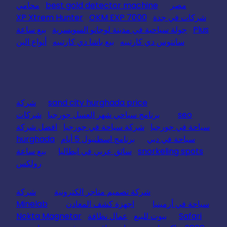
مصر
best gold detector machine
محامي
شركات في جدة
OKM EXP 7000
XP Xtrem Hunter
Plus
جولة سياحية في مدينة لوجانو السويسرية
بيع ساعة
سانتوس دي كارتييه
بيع باشا دي كارتييه
أنواع البن
sand city hurghada price
شركة
seo
برنامج سياحي شهر العسل جورجيا
شركات
سياحة في جورجيا
شركة سياحة في جورجيا
افضل شركة
سياحة في دبي
برنامج اسطنبول 5 أيام
hurghada
snorkeling spots
سائق عربي في ايطاليا
بيع ساعة
رولكس
شركة تصميم متاجر الكترونية
شركة
سياحة في أرمينيا
اجهزة كشف المعادن
Minelab
Safari
بيوت للبيع
عمال نظافة
Nokta Magnetar