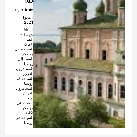
رون
By
admin
|
مايو 11,
2024
|
Tags -
افضل
الاماكن
السياحية في
موسكو,
السفر إلى
روسيا
المسافرون
العرب,
السياحة في
روسيا
المسافرون
العرب,
اماكن
سياحيه في
موسكو,
تكلفة
السياحة في
روسيا,