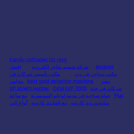
Family cottages for rent
Borjomi
شركة تصميم متاجر الكترونية
افضل
مكتب سياحي في دبي
مكتب تأسيس شركات في
مصر
best gold detector machine
محامي
شركات في جدة
OKM EXP 7000
XP Xtrem Hunter
Plus
جولة سياحية في مدينة لوجانو السويسرية
بيع ساعة
سانتوس دي كارتييه
بيع باشا دي كارتييه
أنواع البن