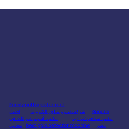
Family cottages for rent
Borjomi
شركة تصميم متاجر الكترونية
افضل
مكتب سياحي في دبي
مكتب تأسيس شركات في
مصر
best gold detector machine
محامي