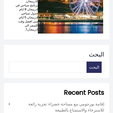
لاذربيجان,
برنامج سياحي في
اذربيجان 8 ايام,
جدول سياحي
اذربيجان 5 ايام,
متى افضل وقت
للسفر الى
اذربيجان؟,
البحث
البحث
Recent Posts
إقامة بورجومي مع مساحة خضراء: تجربة رائعة
للاسترخاء والاستمتاع بالطبيعة