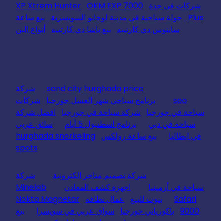
شركات في جدة
OKM EXP 7000
XP Xtrem Hunter
Plus
جولة سياحية في مدينة لوجانو السويسرية
بيع ساعة
سانتوس دي كارتييه
بيع باشا دي كارتييه
أنواع البن
sand city hurghada price
شركة
seo
برنامج سياحي شهر العسل جورجيا
شركات
سياحة في جورجيا
شركة سياحة في جورجيا
افضل شركة
سياحة في دبي
برنامج اسطنبول 5 أيام
سائق عربي
في ايطاليا
بيع ساعة رولكس
hurghada snorkeling
spots
شركة تصميم متاجر الكترونية
شركة
سياحة في أرمينيا
اجهزة كشف المعادن
Minelab
Safari
بيوت للبيع
عمال نظافة
Nokta Magnetar
9000
باكورياني جورجيا
سواق عربي في سويسرا
بيع