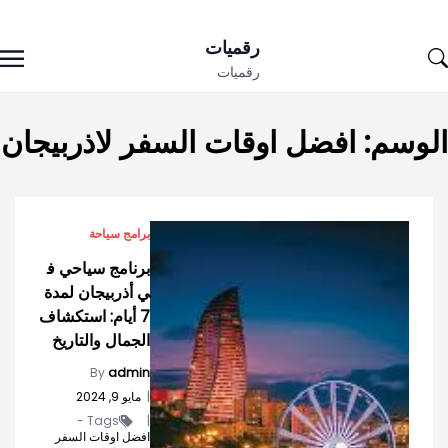
Ski
رقميات
t
رقميات
conten
الوسم:
افضل اوقات السفر لاذربيجان
برامج سياحة
برنامج سياحي ف
ي أذربيجان لمدة
7 أيام: استكشاف
الجمال والتاريخ
By
admin
|
مايو 9, 2024
Tags -
|
افضل اوقات السفر