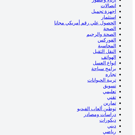
اتصالات
اجهزة تجميل
استثمار
الحصول علي رقم أمريكي مجانا
الصحة
الصحة والرجيم
الفوركس
المحاسبة
النقل الثقيل
الهواتف
انواع العسل
برامج سياحة
تجاره
تربية الحيوانات
تسويق
تعليمي
تقني
تمارين
توطين ألعاب الفيديو
دراسات ومصادر
ديكورات
ديني
رياضي