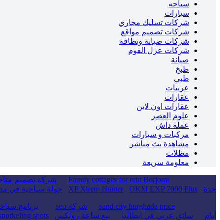
سياحه
سيارات
شركات تسليك مجاري
شركات تصميم مواقع
شركات صيانة ونظافة
شركات عزل الفوم
صيانة
طبخ
طبي
عربيات
عقارات
عقارات اون لاين
علوم العصر
عملة داش
مركبات و سيارات
مشاهدة بث مباشر
مظلات
معلومة سريعة
Family cottages for rent Borjomi
شركة تصميم متاجر
جدة
OKM EXP 7000 Plus
XP Xtrem Hunter
جولة سياحية في مدي
sand city hurghada price
شركة seo
برنامج سياح
أيام
سائق عربي في ايطاليا
بيع ساعة رولكس
norkeling spots