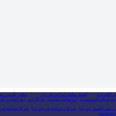
 الكترونية
افضل مكتب سياحي في دبي
مكتب تأسيس ش
نة لوجانو السويسرية
بيع ساعة سانتوس دي كارتييه
بيع باشا دي كار
ي شهر العسل جورجيا
شركات سياحة في جورجيا
شركة سياحة في 
hurghada s