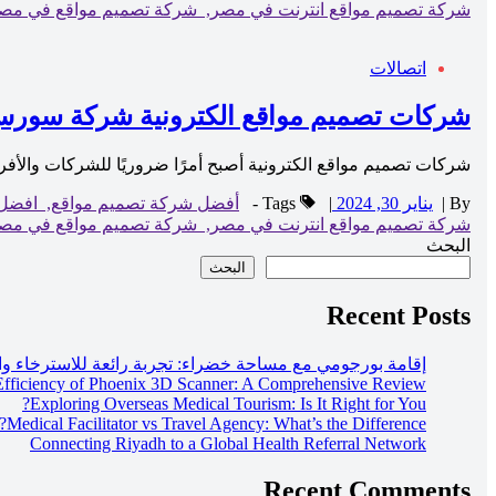
شركة تصميم مواقع انترنت في مصر,
شركة تصميم مواقع في مص
اتصالات
شركات تصميم مواقع الكترونية شركة سورس
شركات تصميم مواقع الكترونية أصبح أمرًا ضروريًا للشركات والأفراد
By
|
يناير 30, 2024
|
Tags -
أفضل شركة تصميم مواقع,
افضل 
شركة تصميم مواقع انترنت في مصر,
شركة تصميم مواقع في مص
البحث
البحث
Recent Posts
إقامة بورجومي مع مساحة خضراء: تجربة رائعة للاسترخاء وال
 Efficiency of Phoenix 3D Scanner: A Comprehensive Review
Exploring Overseas Medical Tourism: Is It Right for You?
Medical Facilitator vs Travel Agency: What’s the Difference?
Connecting Riyadh to a Global Health Referral Network
Recent Comments