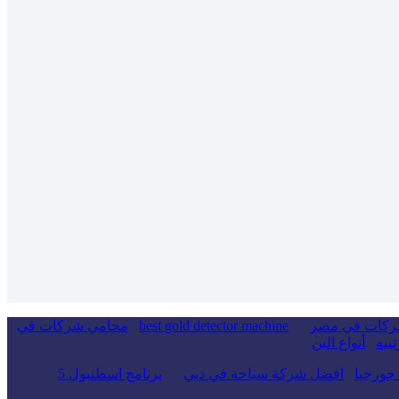
ركات في مصر
best gold detector machine
محامي شركات في
تييه
أنواع البن
جورجيا
افضل شركة سياحة في دبي
برنامج اسطنبول 5