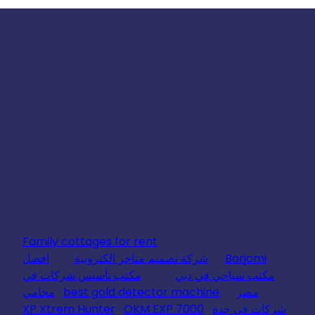
Family cottages for rent
Borjomi
شركة تصميم متاجر الكترونية
افضل
مكتب سياحي في دبي
مكتب تأسيس شركات في
مصر
best gold detector machine
محامي
شركات في جدة
OKM EXP 7000
XP Xtrem Hunter