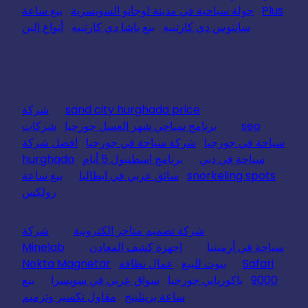
Plus
جولة سياحية في مدينة لوجانو السويسرية
بيع ساعة
سانتوس دي كارتييه
بيع باشا دي كارتييه
أنواع البن
sand city hurghada price
شركة
seo
برنامج سياحي شهر العسل جورجيا
شركات
سياحة في جورجيا
شركة سياحة في جورجيا
افضل شركة
سياحة في دبي
برنامج اسطنبول 5 أيام
hurghada
snorkeling spots
سائق عربي في ايطاليا
بيع ساعة
رولكس
شركة تصميم متاجر الكترونية
شركة
سياحة في أرمينيا
اجهزة كشف المعادن
Minelab
Safari
بيوت للبيع
عمال نظافة
Nokta Magnetar
9000
باكورياني جورجيا
سواق عربي في سويسرا
بيع
ساعة بريتلينج
مقاول تكسير وترميم