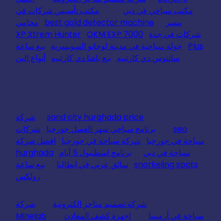
مكتب سياحي في دبي
مكتب تأسيس شركات في
مصر
best gold detector machine
محامي
شركات في جدة
OKM EXP 7000
XP Xtrem Hunter
Plus
جولة سياحية في مدينة لوجانو السويسرية
بيع ساعة
سانتوس دي كارتييه
بيع باشا دي كارتييه
أنواع البن
sand city hurghada price
شركة
seo
برنامج سياحي شهر العسل جورجيا
شركات
سياحة في جورجيا
شركة سياحة في جورجيا
افضل شركة
سياحة في دبي
برنامج اسطنبول 5 أيام
hurghada
snorkeling spots
سائق عربي في ايطاليا
بيع ساعة
رولكس
شركة تصميم متاجر الكترونية
شركة
سياحة في أرمينيا
اجهزة كشف المعادن
Minelab