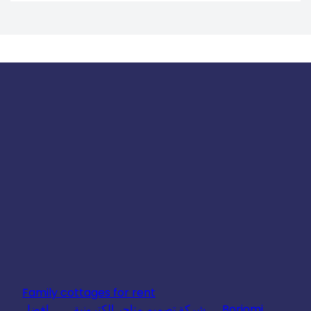
Family cottages for rent
Borjomi
شركة تصميم متاجر الكترونية
افضل