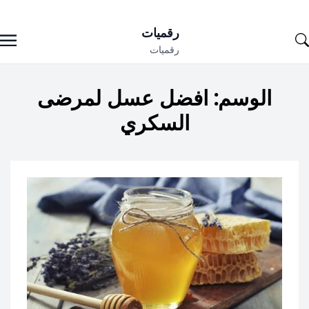
Ski
رقميات
t
رقميات
conten
الوسم:
افضل عسل لمرضى
السكري