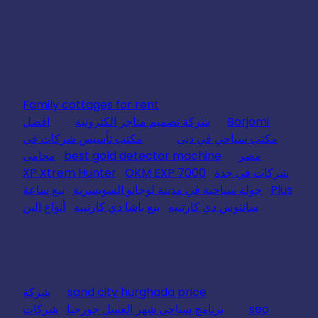
Family cottages for rent
Borjomi
شركة تصميم متاجر الكترونية
افضل
مكتب سياحي في دبي
مكتب تأسيس شركات في
مصر
best gold detector machine
محامي
شركات في جدة
OKM EXP 7000
XP Xtrem Hunter
Plus
جولة سياحية في مدينة لوجانو السويسرية
بيع ساعة
سانتوس دي كارتييه
بيع باشا دي كارتييه
أنواع البن
sand city hurghada price
شركة
seo
برنامج سياحي شهر العسل جورجيا
شركات