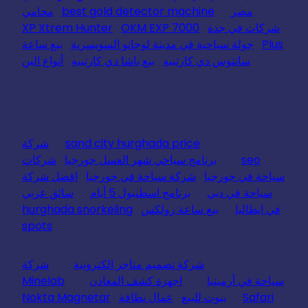
مصر
best gold detector machine
محامي
شركات في جدة
OKM EXP 7000
XP Xtrem Hunter
Plus
جولة سياحية في مدينة لوجانو السويسرية
بيع ساعة
سانتوس دي كارتييه
بيع باشا دي كارتييه
أنواع البن
sand city hurghada price
شركة
seo
برنامج سياحي شهر العسل جورجيا
شركات
سياحة في جورجيا
شركة سياحة في جورجيا
افضل شركة
سياحة في دبي
برنامج اسطنبول 5 أيام
سائق عربي
في ايطاليا
بيع ساعة رولكس
hurghada snorkeling
spots
شركة تصميم متاجر الكترونية
شركة
سياحة في أرمينيا
اجهزة كشف المعادن
Minelab
Safari
بيوت للبيع
عمال نظافة
Nokta Magnetar