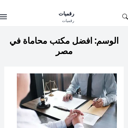
Ski
رقميات
t
رقميات
conten
الوسم:
افضل مكتب محاماة في
مصر