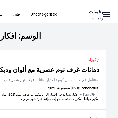
Ski
رقميات
Uncategorized
طبي
سي
t
رقميات
conten
الوسم:
افكار 
ديكورات
دهانات غرف نوم عصرية مع ألوان وديك
سنتناول في هذا المقال كيفية اختيار دهانات غرف نوم عصرية مع ألو
queenana519
By
|
سبتمبر 14, 2021
|
Tags -
افكار تساعد فى اختيار الوان ديكورات غرف النوم 2021,
الوان 
ديكور حوائط,
ديكورات حائط,
ديكورات حوائط,
غرف نوم مودرن,