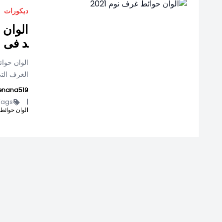
ديكورات
د فى اخ
الغرف التي
enana519
ags -
|
الوان حوائط