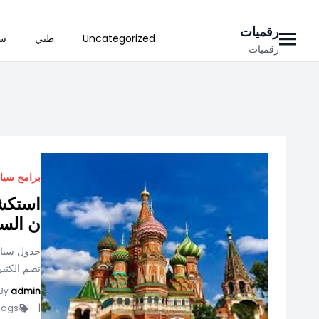
Ski
رقميات
Uncategorized
طبي
سي
t
رقميات
conten
برامج سيا
استكشا
ن السي
جدول سياحي
تضم الكثير
By
admin
ags -
|