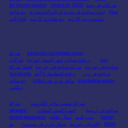
شركات في جدة
OKM EXP 7000
XP Xtrem Hunter
Plus
جولة سياحية في مدينة لوجانو السويسرية
بيع ساعة
سانتوس دي كارتييه
بيع باشا دي كارتييه
أنواع البن
sand city hurghada price
شركة
seo
برنامج سياحي شهر العسل جورجيا
شركات
سياحة في جورجيا
شركة سياحة في جورجيا
افضل شركة
سياحة في دبي
برنامج اسطنبول 5 أيام
hurghada
snorkeling spots
سائق عربي في ايطاليا
بيع ساعة
رولكس
شركة تصميم متاجر الكترونية
شركة
سياحة في أرمينيا
اجهزة كشف المعادن
Minelab
Safari
بيوت للبيع
عمال نظافة
Nokta Magnetar
9000
باكورياني جورجيا
سواق عربي في سويسرا
بيع