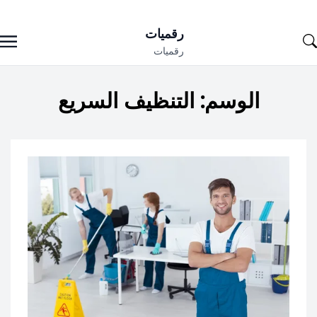
Ski
رقميات
t
رقميات
conten
الوسم:
التنظيف السريع