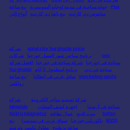
Plus
جولة سياحية في مدينة لوجانو السويسرية
بيع ساعة
سانتوس دي كارتييه
بيع باشا دي كارتييه
أنواع البن
sand city hurghada price
شركة
seo
برنامج سياحي شهر العسل جورجيا
شركات
سياحة في جورجيا
شركة سياحة في جورجيا
افضل شركة
سياحة في دبي
برنامج اسطنبول 5 أيام
hurghada
snorkeling spots
سائق عربي في ايطاليا
بيع ساعة
رولكس
شركة تصميم متاجر الكترونية
شركة
سياحة في أرمينيا
اجهزة كشف المعادن
Minelab
Safari
بيوت للبيع
عمال نظافة
Nokta Magnetar
9000
باكورياني جورجيا
سواق عربي في سويسرا
بيع
ساعة بريتلينج
مقاول تكسير وترميم