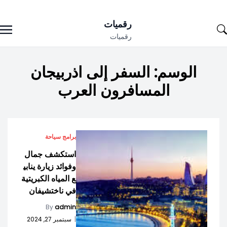
Ski
رقميات
t
رقميات
conten
الوسم:
السفر إلى اذربيجان
المسافرون العرب
برامج سياحة
استكشف جمال
وفوائد زيارة ينابي
ع المياه الكبريتية
في ناختشيفان
By
admin
|
سبتمبر 27, 2024