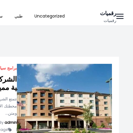
Ski
رقميات
Uncategorized
طبي
سي
t
رقميات
conten
برامج سيا
الشركة
ية ممي
تتمتع الشر
محطتك الأ
ومتن...
By
admin
ags -
|