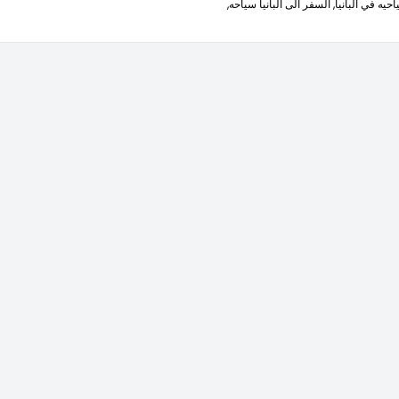
احيه في البانيا,
السفر الى البانيا سياحه,