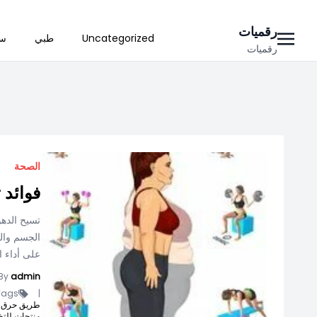
Ski
رقميات
Uncategorized
طبي
سي
t
رقميات
conten
الصحة
فوائد 
تسيح الده
الجسم والد
على أداء ال
By
admin
ags -
|
طريق حرق ا
منتجات للت