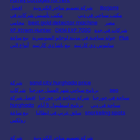
Family cottages for rent
Borjomi
شركة تصميم متاجر الكترونية
افضل
مكتب سياحي في دبي
مكتب تأسيس شركات في
مصر
best gold detector machine
محامي
شركات في جدة
OKM EXP 7000
XP Xtrem Hunter
Plus
جولة سياحية في مدينة لوجانو السويسرية
بيع ساعة
سانتوس دي كارتييه
بيع باشا دي كارتييه
أنواع البن
sand city hurghada price
شركة
seo
برنامج سياحي شهر العسل جورجيا
شركات
سياحة في جورجيا
شركة سياحة في جورجيا
افضل شركة
سياحة في دبي
برنامج اسطنبول 5 أيام
hurghada
snorkeling spots
سائق عربي في ايطاليا
بيع ساعة
رولكس
شركة تصميم متاجر الكترونية
شركة