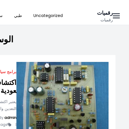
Ski
رقميات
Uncategorized
طبي
سي
t
رقميات
conten
الو
برامج سيا
اكتشاف
عودية
يعتبر اكت
التعدين وا
By
admin
ags -
|