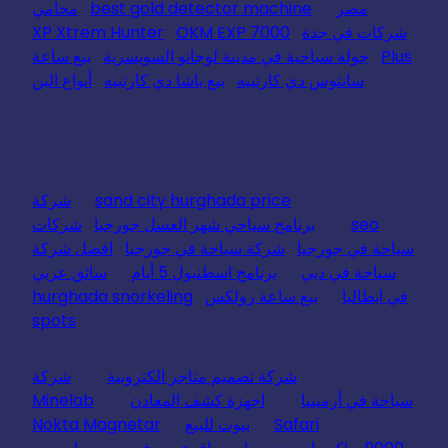
مصر
best gold detector machine
محامي
شركات في جدة
OKM EXP 7000
XP Xtrem Hunter
Plus
جولة سياحية في مدينة لوجانو السويسرية
بيع ساعة
سانتوس دي كارتييه
بيع باشا دي كارتييه
أنواع البن
sand city hurghada price
شركة
seo
برنامج سياحي شهر العسل جورجيا
شركات
سياحة في جورجيا
شركة سياحة في جورجيا
افضل شركة
سياحة في دبي
برنامج اسطنبول 5 أيام
سائق عربي
في ايطاليا
بيع ساعة رولكس
hurghada snorkeling
spots
شركة تصميم متاجر الكترونية
شركة
سياحة في أرمينيا
اجهزة كشف المعادن
Minelab
Safari
بيوت للبيع
Nokta Magnetar