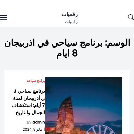
Ski
رقميات
t
رقميات
conten
الوسم:
برنامج سياحي في اذربيجان
8 ايام
برامج سياحة
برنامج سياحي ف
ي أذربيجان لمدة
7 أيام: استكشاف
الجمال والتاريخ
By
admin
|
مايو 9, 2024