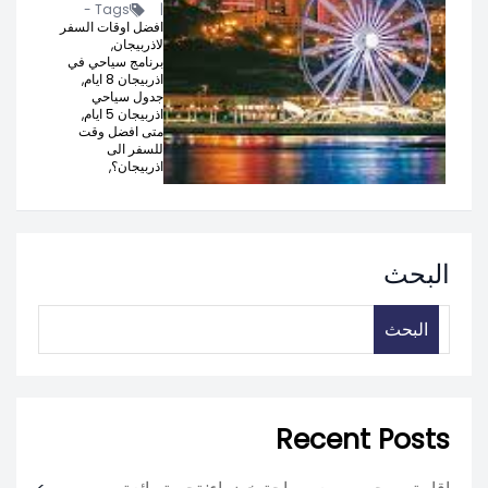
Tags -
|
افضل اوقات السفر
لاذربيجان,
برنامج سياحي في
اذربيجان 8 ايام,
جدول سياحي
اذربيجان 5 ايام,
متى افضل وقت
للسفر الى
اذربيجان؟,
البحث
البحث
Recent Posts