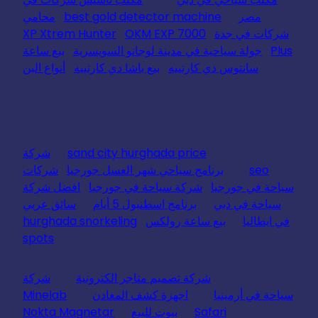
مصر
best gold detector machine
محامي
شركات في جدة
OKM EXP 7000
XP Xtrem Hunter
Plus
جولة سياحية في مدينة لوجانو السويسرية
بيع ساعة
سانتوس دي كارتييه
بيع باشا دي كارتييه
أنواع البن
sand city hurghada price
شركة
seo
برنامج سياحي شهر العسل جورجيا
شركات
سياحة في جورجيا
شركة سياحة في جورجيا
افضل شركة
سياحة في دبي
برنامج اسطنبول 5 أيام
سائق عربي
في ايطاليا
بيع ساعة رولكس
hurghada snorkeling
spots
شركة تصميم متاجر الكترونية
شركة
سياحة في أرمينيا
اجهزة كشف المعادن
Minelab
Safari
بيوت للبيع
Nokta Magnetar