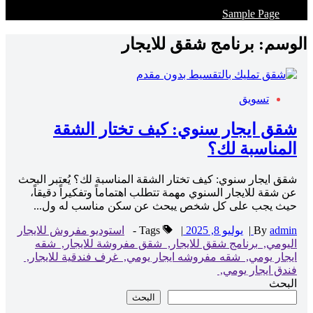
Sample Page
الوسم:
برنامج شقق للايجار
تسويق
شقق ايجار سنوي: كيف تختار الشقة
المناسبة لك؟
شقق ايجار سنوي: كيف تختار الشقة المناسبة لك؟ يُعتبر البحث
عن شقة للايجار السنوي مهمة تتطلب اهتماماً وتفكيراً دقيقاً،
حيث يجب على كل شخص يبحث عن سكن مناسب له ول...
admin
By
|
يوليو 8, 2025
|
Tags -
استوديو مفروش للايجار
اليومي,
برنامج شقق للايجار,
شقق مفروشة للايجار,
شقه
ايجار يومي,
شقه مفروشه ايجار يومي,
غرف فندقية للايجار,
فندق ايجار يومي,
البحث
البحث