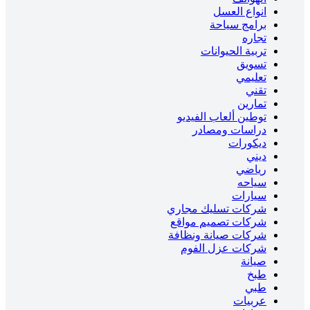
انواع العسل
برامج سياحة
تجاره
تربية الحيوانات
تسويق
تعليمي
تقني
تمارين
توطين ألعاب الفيديو
دراسات ومصادر
ديكورات
ديني
رياضي
سياحه
سيارات
شركات تسليك مجاري
شركات تصميم مواقع
شركات صيانة ونظافة
شركات عزل الفوم
صيانة
طبخ
طبي
عربيات