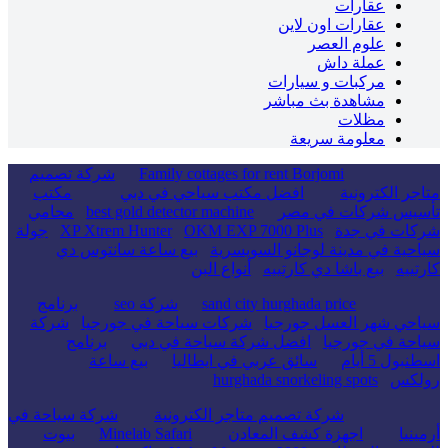
عقارات
عقارات اون لاين
علوم العصر
عملة داش
مركبات و سيارات
مشاهدة بث مباشر
مظلات
معلومة سريعة
Family cottages for rent Borjomi
شركة تصميم
متاجر الكترونية
افضل مكتب سياحي في دبي
مكتب
تأسيس شركات في مصر
best gold detector machine
محامي
شركات في جدة
OKM EXP 7000 Plus
XP Xtrem Hunter
جولة
سياحية في مدينة لوجانو السويسرية
بيع ساعة سانتوس دي
كارتييه
بيع باشا دي كارتييه
أنواع البن
sand city hurghada price
شركة seo
برنامج
سياحي شهر العسل جورجيا
شركات سياحة في جورجيا
شركة
سياحة في جورجيا
افضل شركة سياحة في دبي
برنامج
اسطنبول 5 أيام
سائق عربي في ايطاليا
بيع ساعة
رولكس
hurghada snorkeling spots
شركة تصميم متاجر الكترونية
شركة سياحة في
أرمينيا
اجهزة كشف المعادن
Minelab Safari
بيوت