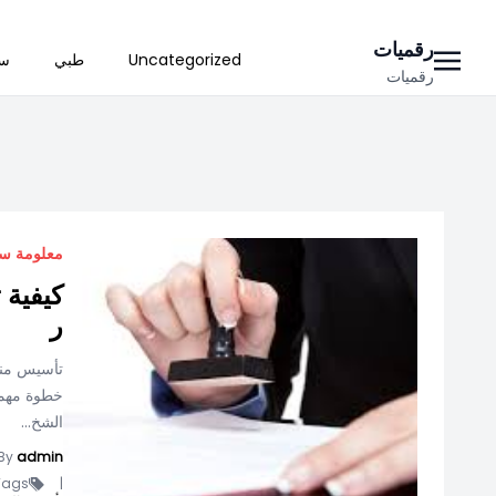
Ski
رقميات
Uncategorized
طبي
سي
t
رقميات
conten
معلومة س
كيفية 
ر
تأسيس منشأ
خطوة مهمة
الشخ...
By
admin
ags -
|