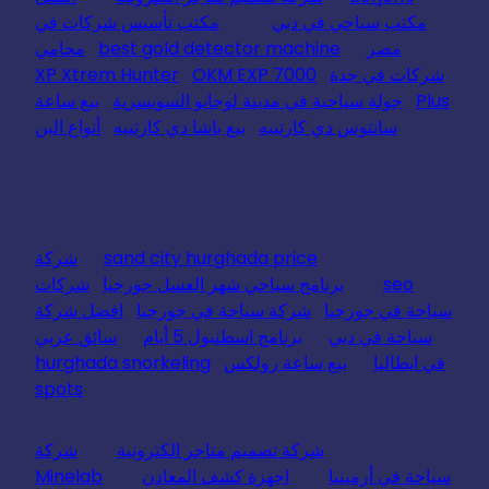
مكتب سياحي في دبي
مكتب تأسيس شركات في
مصر
best gold detector machine
محامي
شركات في جدة
OKM EXP 7000
XP Xtrem Hunter
Plus
جولة سياحية في مدينة لوجانو السويسرية
بيع ساعة
سانتوس دي كارتييه
بيع باشا دي كارتييه
أنواع البن
sand city hurghada price
شركة
seo
برنامج سياحي شهر العسل جورجيا
شركات
سياحة في جورجيا
شركة سياحة في جورجيا
افضل شركة
سياحة في دبي
برنامج اسطنبول 5 أيام
سائق عربي
في ايطاليا
بيع ساعة رولكس
hurghada snorkeling
spots
شركة تصميم متاجر الكترونية
شركة
سياحة في أرمينيا
اجهزة كشف المعادن
Minelab