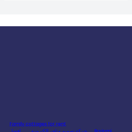
Family cottages for rent
Borjomi
شركة تصميم متاجر الكترونية
افضل