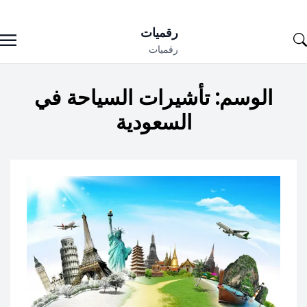
Ski
رقميات
t
رقميات
conten
الوسم:
تأشيرات السياحة في
السعودية