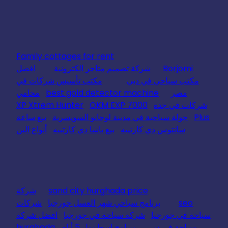
Family cottages for rent
Borjomi
شركة تصميم متاجر الكترونية
افضل
مكتب سياحي في دبي
مكتب تأسيس شركات في
مصر
best gold detector machine
محامي
شركات في جدة
OKM EXP 7000
XP Xtrem Hunter
Plus
جولة سياحية في مدينة لوجانو السويسرية
بيع ساعة
سانتوس دي كارتييه
بيع باشا دي كارتييه
أنواع البن
sand city hurghada price
شركة
seo
برنامج سياحي شهر العسل جورجيا
شركات
سياحة في جورجيا
شركة سياحة في جورجيا
افضل شركة
سياحة في دبي
برنامج اسطنبول 5 أيام
hurghada