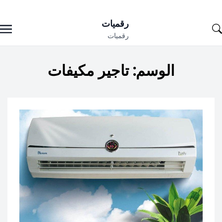
Ski
رقميات
t
رقميات
conten
الوسم:
تاجير مكيفات