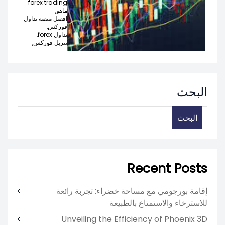
forex trading
ماهو,
افضل منصة تداول
فوركس,
تداول forex,
تنزيل فوركس,
البحث
البحث
Recent Posts
إقامة بورجومي مع مساحة خضراء: تجربة رائعة
للاسترخاء والاستمتاع بالطبيعة
Unveiling the Efficiency of Phoenix 3D