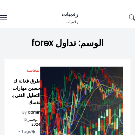
Ski
رقميات
t
رقميات
conten
الوسم:
تداول forex
المحاسبة
طرق فعالة لت
حسين مهارات
التحليل الفني ب
نفسك
By
admin
|
نوفمبر 5,
2024
Tags -
|