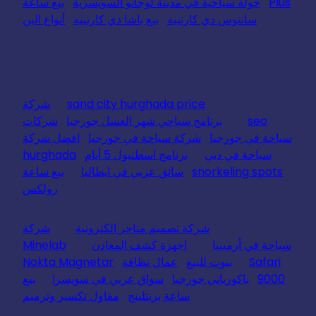
Plus
جولة سياحية في مدينة لوجانو السويسرية
بيع ساعة
سانتوس دي كارتييه
بيع باشا دي كارتييه
أنواع البن
sand city hurghada price
شركة
seo
برنامج سياحي شهر العسل جورجيا
شركات
سياحة في جورجيا
شركة سياحة في جورجيا
افضل شركة
سياحة في دبي
برنامج اسطنبول 5 أيام
hurghada
snorkeling spots
سائق عربي في ايطاليا
بيع ساعة
رولكس
شركة تصميم متاجر الكترونية
شركة
سياحة في أرمينيا
اجهزة كشف المعادن
Minelab
Safari
بيوت للبيع
عمال نظافة
Nokta Magnetar
9000
باكورياني جورجيا
سواق عربي في سويسرا
بيع
ساعة بريتلينج
مقاول تكسير وترميم