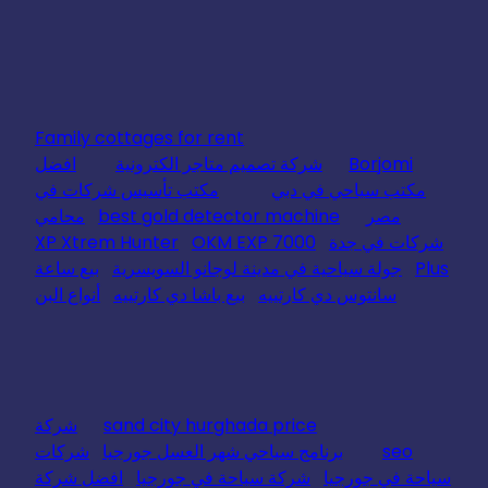
Family cottages for rent
Borjomi
شركة تصميم متاجر الكترونية
افضل
مكتب سياحي في دبي
مكتب تأسيس شركات في
مصر
best gold detector machine
محامي
شركات في جدة
OKM EXP 7000
XP Xtrem Hunter
Plus
جولة سياحية في مدينة لوجانو السويسرية
بيع ساعة
سانتوس دي كارتييه
بيع باشا دي كارتييه
أنواع البن
sand city hurghada price
شركة
seo
برنامج سياحي شهر العسل جورجيا
شركات
سياحة في جورجيا
شركة سياحة في جورجيا
افضل شركة