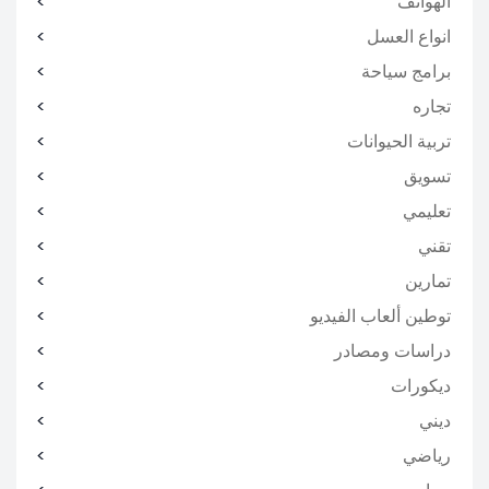
الهواتف
انواع العسل
برامج سياحة
تجاره
تربية الحيوانات
تسويق
تعليمي
تقني
تمارين
توطين ألعاب الفيديو
دراسات ومصادر
ديكورات
ديني
رياضي