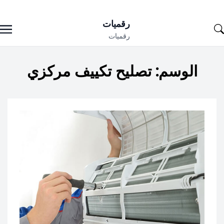
Ski
رقميات
t
رقميات
conten
الوسم:
تصليح تكييف مركزي