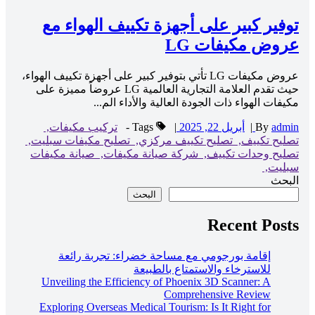
توفير كبير على أجهزة تكييف الهواء مع
عروض مكيفات LG
عروض مكيفات LG تأتي بتوفير كبير على أجهزة تكييف الهواء،
حيث تقدم العلامة التجارية العالمية LG عروضاً مميزة على
مكيفات الهواء ذات الجودة العالية والأداء الم...
admin
By
|
أبريل 22, 2025
|
Tags -
تركيب مكيفات,
تصليح تكييف,
تصليح تكييف مركزي,
تصليح مكيفات سبليت,
تصليح وحدات تكييف,
شركة صيانة مكيفات,
صيانة مكيفات
سبليت,
البحث
البحث
Recent Posts
إقامة بورجومي مع مساحة خضراء: تجربة رائعة
للاسترخاء والاستمتاع بالطبيعة
Unveiling the Efficiency of Phoenix 3D Scanner: A
Comprehensive Review
Exploring Overseas Medical Tourism: Is It Right for