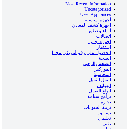
Most Recent Information
Uncategorized
Used Appliances
أجهزة اساسية
أجهزة كشف المعادن
أزياء وعطور
اتصالات
اجهزة تجميل
استثمار
الحصول علي رقم أمريكي مجانا
الصحة
الصحة والرجيم
الفوركس
المحاسبة
النقل الثقيل
الهواتف
انواع العسل
برامج سياحة
تجاره
تربية الحيوانات
تسويق
تعليمي
تقني