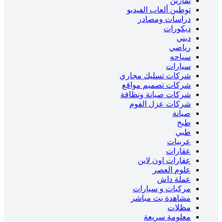
تمارين
توطين ألعاب الفيديو
دراسات ومصادر
ديكورات
ديني
رياضي
سياحه
سيارات
شركات تسليك مجاري
شركات تصميم مواقع
شركات صيانة ونظافة
شركات عزل الفوم
صيانة
طبخ
طبي
عربيات
عقارات
عقارات اون لاين
علوم العصر
عملة داش
مركبات و سيارات
مشاهدة بث مباشر
مظلات
معلومة سريعة