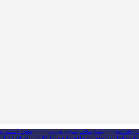
 الكترونية
افضل مكتب سياحي في دبي
مكتب تأسيس ش
نة لوجانو السويسرية
بيع ساعة سانتوس دي كارتييه
بيع باشا دي كار