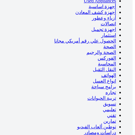
Used Appliances
أجهزة اساسية
أجهزة كشف المعادن
أزياء وعطور
اتصالات
اجهزة تجميل
استثمار
الحصول علي رقم أمريكي مجانا
الصحة
الصحة والرجيم
الفوركس
المحاسبة
النقل الثقيل
الهواتف
انواع العسل
برامج سياحة
تجاره
تربية الحيوانات
تسويق
تعليمي
تقني
تمارين
توطين ألعاب الفيديو
دراسات ومصادر