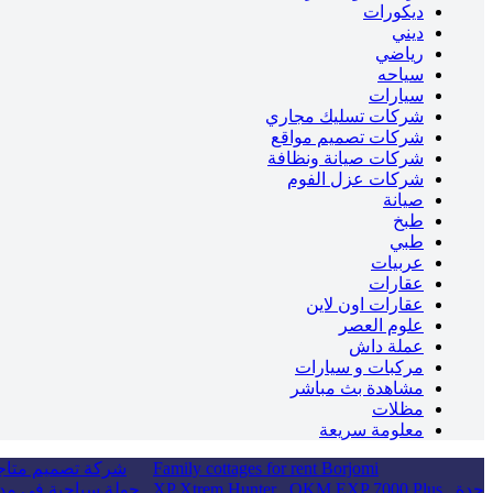
ديكورات
ديني
رياضي
سياحه
سيارات
شركات تسليك مجاري
شركات تصميم مواقع
شركات صيانة ونظافة
شركات عزل الفوم
صيانة
طبخ
طبي
عربيات
عقارات
عقارات اون لاين
علوم العصر
عملة داش
مركبات و سيارات
مشاهدة بث مباشر
مظلات
معلومة سريعة
Family cottages for rent Borjomi
شركة تصميم متاجر
جدة
OKM EXP 7000 Plus
XP Xtrem Hunter
جولة سياحية في مدي