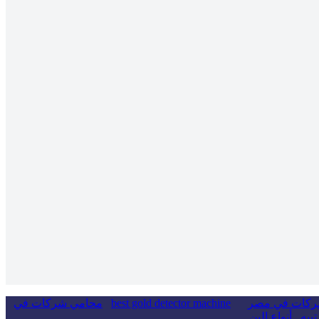
ركات في مصر
best gold detector machine
محامي شركات في
تييه
أنواع البن