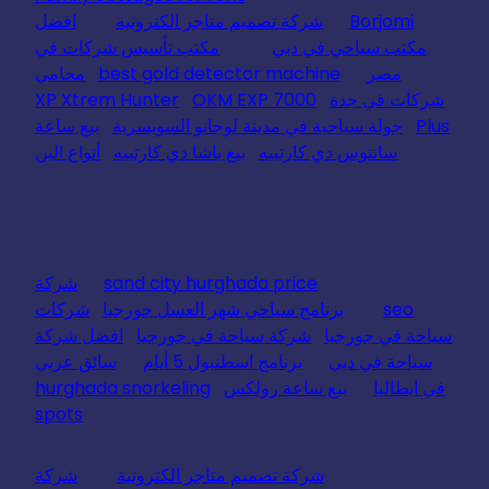
Borjomi
شركة تصميم متاجر الكترونية
افضل
مكتب سياحي في دبي
مكتب تأسيس شركات في
مصر
best gold detector machine
محامي
شركات في جدة
OKM EXP 7000
XP Xtrem Hunter
Plus
جولة سياحية في مدينة لوجانو السويسرية
بيع ساعة
سانتوس دي كارتييه
بيع باشا دي كارتييه
أنواع البن
sand city hurghada price
شركة
seo
برنامج سياحي شهر العسل جورجيا
شركات
سياحة في جورجيا
شركة سياحة في جورجيا
افضل شركة
سياحة في دبي
برنامج اسطنبول 5 أيام
سائق عربي
في ايطاليا
بيع ساعة رولكس
hurghada snorkeling
spots
شركة تصميم متاجر الكترونية
شركة