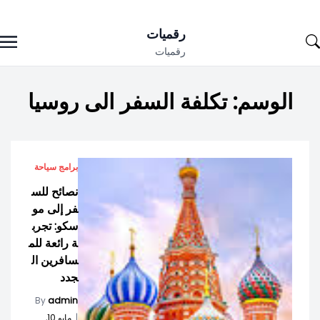
Ski
رقميات
t
رقميات
conten
الوسم:
تكلفة السفر الى روسيا
برامج سياحة
نصائح للس
فر إلى مو
سكو: تجرب
ة رائعة للم
سافرين ال
جدد
By
admin
|
مايو 10,