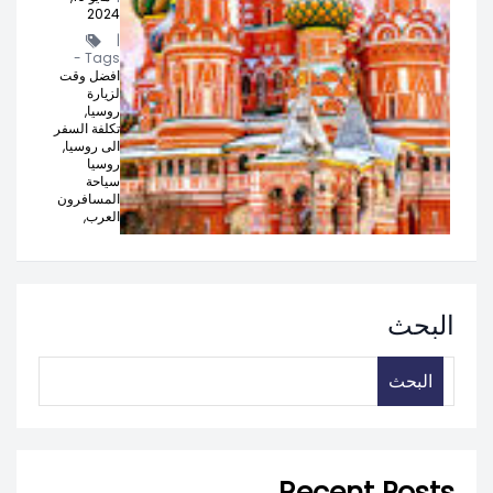
2024
|
Tags -
افضل وقت
لزيارة
روسيا,
تكلفة السفر
الى روسيا,
روسيا
سياحة
المسافرون
العرب,
البحث
البحث
Recent Posts