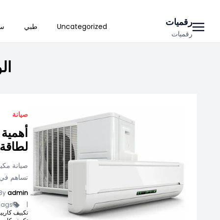
Ski
رقميات
Uncategorized
طبي
سي
t
رقميات
conten
ال
صيانة
أهمية 
لطاقة
صيانة مكيف
تساهم في ا
By
admin
ags -
|
تكييف كاريير انفرتر 1.5