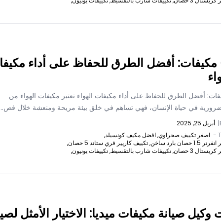
يستال 3 حصان,
تكييفات شارب بالتقسيط,
تكييفات يونيون,
مكيفات: أفضل الطرق للحفاظ على أداء مكيفا
اء
ات: أفضل الطرق للحفاظ على أداء مكيفات الهواء تعتبر مكيفات الهواء من
لضرورية في حياة الإنسان، فهي تساهم في خلق بيئة مريحة ومنعشة خلال فص...
|
أبريل 25, 2025
T
اصغر تكييف صحراوي,
افضل مكيف كونسيلد,
 حصان بارد ساخن,
تكييف كاريير فري ستاند 5 حصان,
يستال 3 حصان,
تكييفات شارب بالتقسيط,
تكييفات يونيون,
وكيل صيانة مكيفات ميديا: الاختيار الأمثل لصي