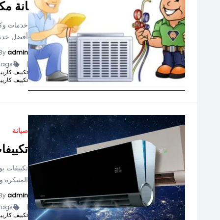
انة مك
خدمات وكيل
أفضل خدمة 
By
admin
ags -
|
تكييف كاريير انفرتر 1.5
تكييف كاريير كر
صيانة
تكييفا
تكييفات يو
المبتكرة و
By
admin
ags -
|
تكييف كاريير انفرتر 1.5