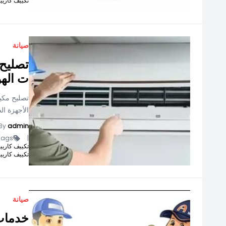
تكييف كاريير كر
صيانة
تصليح 
ت الهو
تصليح مكيف
الأجهزة ا
By
admin
ags -
|
تكييف كاريير انفرتر 1.5
تكييف كاريير كر
صيانة
خدمات 