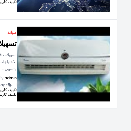
تكييف كاريير كر
صيانة
تسهيلا
تسهيلات ف
الاحتياجا
وتسهي...
By
admin
ags -
|
تكييف كاريير انفرتر 1.5
تكييف كاريير كر