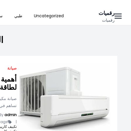
Ski
رقميات
Uncategorized
طبي
سي
t
رقميات
conten
ا
صيانة
أهمية 
لطاقة
صيانة مكيف
تساهم في ا
By
admin
ags -
|
تكييف كاريير انفرتر 1.5