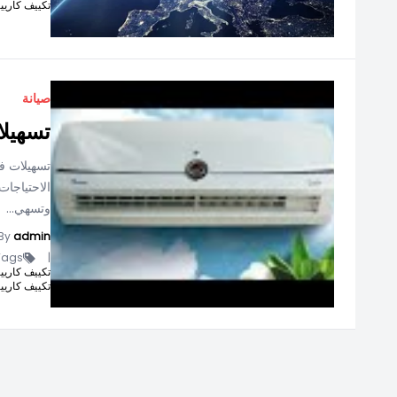
تكييف كاريير كر
صيانة
تسهيلا
تسهيلات ف
الاحتياجا
وتسهي...
By
admin
ags -
|
تكييف كاريير انفرتر 1.5
تكييف كاريير كر