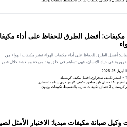
يستال 3 حصان,
تكييفات شارب بالتقسيط,
تكييفات يونيون,
مكيفات: أفضل الطرق للحفاظ على أداء مكيفا
اء
ات: أفضل الطرق للحفاظ على أداء مكيفات الهواء تعتبر مكيفات الهواء من
لضرورية في حياة الإنسان، فهي تساهم في خلق بيئة مريحة ومنعشة خلال فص...
|
أبريل 25, 2025
T
اصغر تكييف صحراوي,
افضل مكيف كونسيلد,
 حصان بارد ساخن,
تكييف كاريير فري ستاند 5 حصان,
يستال 3 حصان,
تكييفات شارب بالتقسيط,
تكييفات يونيون,
وكيل صيانة مكيفات ميديا: الاختيار الأمثل لصي