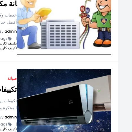
انة مك
خدمات وكيل
أفضل خدمة 
By
admin
ags -
|
تكييف كاريير انفرتر 1.5
تكييف كاريير كر
صيانة
تكييفا
تكييفات يو
المبتكرة و
By
admin
ags -
|
تكييف كاريير انفرتر 1.5