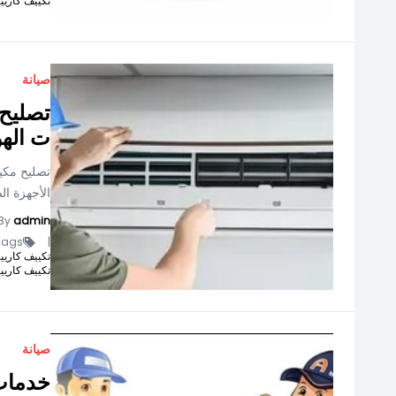
تكييف كاريير كر
صيانة
تصليح 
ت الهو
تصليح مكيف
الأجهزة ا
By
admin
ags -
|
تكييف كاريير انفرتر 1.5
تكييف كاريير كر
صيانة
خدمات 