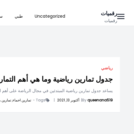
Ski
رقميات
Uncategorized
طبي
سي
t
رقميات
conten
رياضي
جدول تمارين رياضية وما هي أهم التمار
يساعد جدول تمارين رياضية المبتدئين في مجال الرياضة على أهم ال
queenana519
By
|
أكتوبر 13, 2021
|
Tags -
تمارين احماء,
تمارين ر