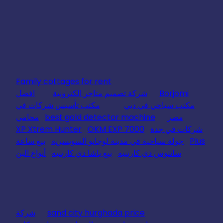
Family cottages for rent
Borjomi
شركة تصميم متاجر الكترونية
افضل
مكتب سياحي في دبي
مكتب تأسيس شركات في
مصر
best gold detector machine
محامي
شركات في جدة
OKM EXP 7000
XP Xtrem Hunter
Plus
جولة سياحية في مدينة لوجانو السويسرية
بيع ساعة
سانتوس دي كارتييه
بيع باشا دي كارتييه
أنواع البن
sand city hurghada price
شركة