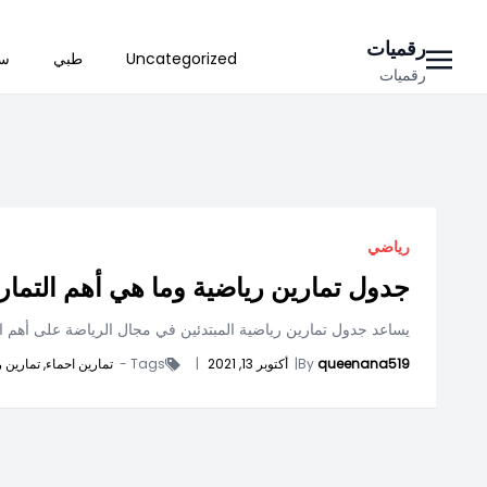
Ski
رقميات
Uncategorized
طبي
سي
t
رقميات
conten
رياضي
جدول تمارين رياضية وما هي أهم التمار
يساعد جدول تمارين رياضية المبتدئين في مجال الرياضة على أهم ال
queenana519
By
|
أكتوبر 13, 2021
|
Tags -
تمارين احماء,
تمارين ر