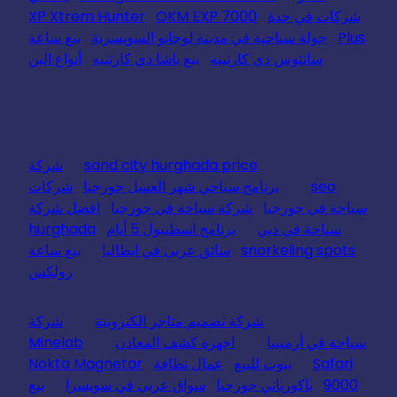
شركات في جدة
OKM EXP 7000
XP Xtrem Hunter
Plus
جولة سياحية في مدينة لوجانو السويسرية
بيع ساعة
سانتوس دي كارتييه
بيع باشا دي كارتييه
أنواع البن
sand city hurghada price
شركة
seo
برنامج سياحي شهر العسل جورجيا
شركات
سياحة في جورجيا
شركة سياحة في جورجيا
افضل شركة
سياحة في دبي
برنامج اسطنبول 5 أيام
hurghada
snorkeling spots
سائق عربي في ايطاليا
بيع ساعة
رولكس
شركة تصميم متاجر الكترونية
شركة
سياحة في أرمينيا
اجهزة كشف المعادن
Minelab
Safari
بيوت للبيع
عمال نظافة
Nokta Magnetar
9000
باكورياني جورجيا
سواق عربي في سويسرا
بيع