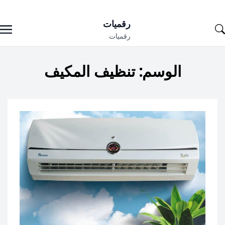
Ski
رقميات
t
رقميات
conten
الوسم:
تنظيف المكيف