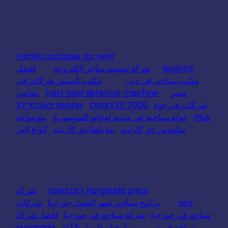
Family cottages for rent
Borjomi
شركة تصميم متاجر الكترونية
افضل
مكتب سياحي في دبي
مكتب تأسيس شركات في
مصر
best gold detector machine
محامي
شركات في جدة
OKM EXP 7000
XP Xtrem Hunter
Plus
جولة سياحية في مدينة لوجانو السويسرية
بيع ساعة
سانتوس دي كارتييه
بيع باشا دي كارتييه
أنواع البن
sand city hurghada price
شركة
seo
برنامج سياحي شهر العسل جورجيا
شركات
سياحة في جورجيا
شركة سياحة في جورجيا
افضل شركة
سياحة في دبي
برنامج اسطنبول 5 أيام
hurghada