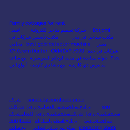
Family cottages for rent
Borjomi
شركة تصميم متاجر الكترونية
افضل
مكتب سياحي في دبي
مكتب تأسيس شركات في
مصر
best gold detector machine
محامي
شركات في جدة
OKM EXP 7000
XP Xtrem Hunter
Plus
جولة سياحية في مدينة لوجانو السويسرية
بيع ساعة
سانتوس دي كارتييه
بيع باشا دي كارتييه
أنواع البن
sand city hurghada price
شركة
seo
برنامج سياحي شهر العسل جورجيا
شركات
سياحة في جورجيا
شركة سياحة في جورجيا
افضل شركة
سياحة في دبي
برنامج اسطنبول 5 أيام
hurghada
snorkeling spots
سائق عربي في ايطاليا
بيع ساعة